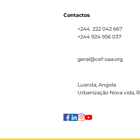
Contactos
+244 222 042 667
+244 924 956 037
geral@cef-oaa.org
Luanda, Angola
Urbanização Nova vida, 