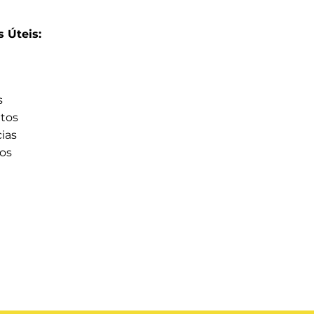
s Úteis:
s
tos
ias
gos